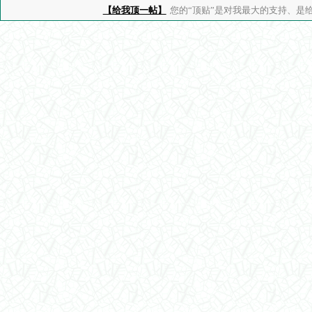
【给我顶一帖】
您的“顶贴”是对我最大的支持、是给了我