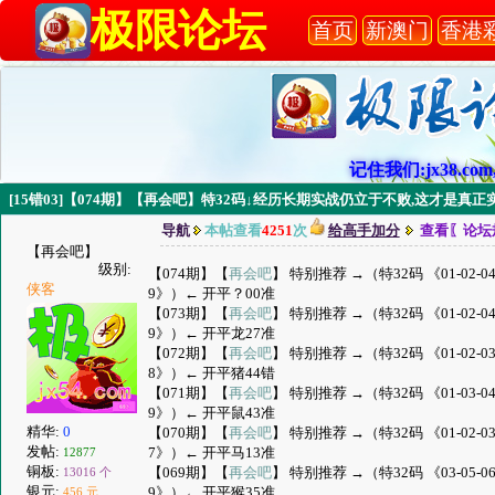
极限论坛
首页
新澳门
香港
记住我们:jx38.com,
[15错03]【074期】【再会吧】特32码↓经历长期实战仍立于不败,这才是真
导航
本帖查看
4251
次
给高手加分
查看〖论坛
【再会吧】
级别:
【074期】【
再会吧
】 特别推荐 →（特32码 《01-02-04-05-09-
侠客
9》）← 开平？00准
【073期】【
再会吧
】 特别推荐 →（特32码 《01-02-04-05-06-
9》）← 开平龙27准
【072期】【
再会吧
】 特别推荐 →（特32码 《01-02-03-04-08-
8》）← 开平猪44错
【071期】【
再会吧
】 特别推荐 →（特32码 《01-03-04-05-06-
9》）← 开平鼠43准
精华:
0
【070期】【
再会吧
】 特别推荐 →（特32码 《01-02-03-04-06-
发帖:
7》）← 开平马13准
12877
铜板:
【069期】【
再会吧
】 特别推荐 →（特32码 《03-05-06-07-08-
13016 个
银元:
9》）← 开平猴35准
456 元