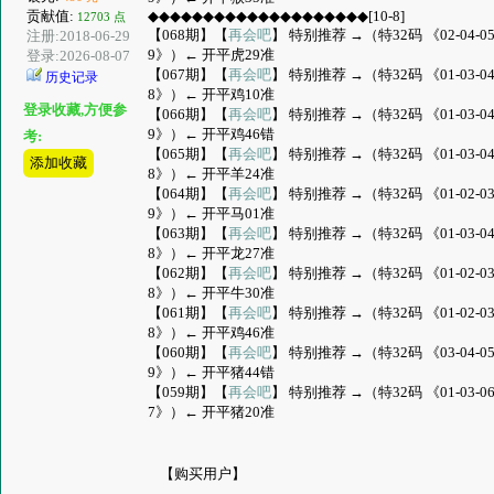
贡献值:
◆◆◆◆◆◆◆◆◆◆◆◆◆◆◆◆◆◆◆◆[10-8]
12703 点
【068期】【
再会吧
】 特别推荐 →（特32码 《02-04-05-06-09-
注册:2018-06-29
9》）← 开平虎29准
登录:2026-08-07
【067期】【
再会吧
】 特别推荐 →（特32码 《01-03-04-06-09-
历史记录
8》）← 开平鸡10准
登录收藏,方便参
【066期】【
再会吧
】 特别推荐 →（特32码 《01-03-04-05-07-
9》）← 开平鸡46错
考:
【065期】【
再会吧
】 特别推荐 →（特32码 《01-03-04-06-07-
添加收藏
8》）← 开平羊24准
【064期】【
再会吧
】 特别推荐 →（特32码 《01-02-03-04-05-
9》）← 开平马01准
【063期】【
再会吧
】 特别推荐 →（特32码 《01-03-04-05-06-
8》）← 开平龙27准
【062期】【
再会吧
】 特别推荐 →（特32码 《01-02-03-09-10-
8》）← 开平牛30准
【061期】【
再会吧
】 特别推荐 →（特32码 《01-02-03-04-05-
8》）← 开平鸡46准
【060期】【
再会吧
】 特别推荐 →（特32码 《03-04-05-06-07-
9》）← 开平猪44错
【059期】【
再会吧
】 特别推荐 →（特32码 《01-03-06-10-12-
7》）← 开平猪20准
【购买用户】