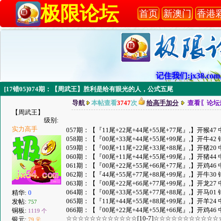
极限论坛
首页
新澳门
香港
记住我们:jx38.com,
[17错05]074期：【周武王】胜利是给有眼光的人，公式五尾
导航
本帖查看
3747
次
给高手加分
查看〖论坛
【周武王】
级别:
实力高手
057期：【『11尾+22尾+44尾+55尾+77尾』,】开猴47 
058期：【『00尾+33尾+44尾+55尾+99尾』,】开牛42 
059期：【『00尾+11尾+22尾+33尾+88尾』,】开猪20 
060期：【『00尾+11尾+44尾+55尾+99尾』,】开猪44 
061期：【『00尾+22尾+55尾+66尾+77尾』,】开鸡46 
062期：【『44尾+55尾+77尾+88尾+99尾』,】开牛30 
063期：【『00尾+22尾+66尾+77尾+99尾』,】开龙27 
064期：【『00尾+33尾+55尾+77尾+88尾』,】开马01 
精华:
0
065期：【『11尾+44尾+55尾+88尾+99尾』,】开羊24 
发帖:
757
066期：【『00尾+22尾+44尾+55尾+66尾』,】开鸡46 
铜板:
1119 个
☆☆☆☆☆☆☆☆☆☆☆☆[10-7]☆☆☆☆☆☆☆☆☆☆☆
银元:
79 元