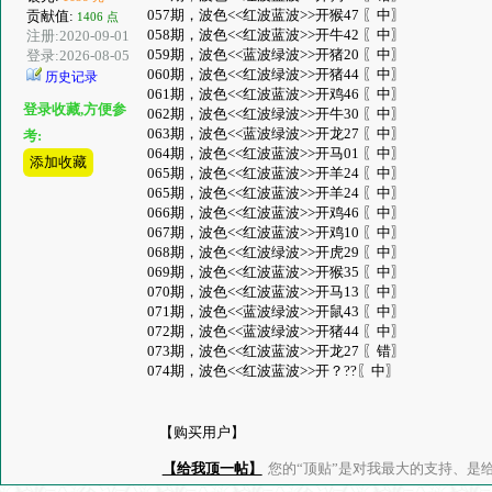
057期，波色<<红波蓝波>>开猴47 〖中〗
贡献值:
1406 点
058期，波色<<红波蓝波>>开牛42 〖中〗
注册:2020-09-01
059期，波色<<蓝波绿波>>开猪20 〖中〗
登录:2026-08-05
060期，波色<<红波绿波>>开猪44 〖中〗
历史记录
061期，波色<<红波蓝波>>开鸡46 〖中〗
登录收藏,方便参
062期，波色<<红波绿波>>开牛30 〖中〗
063期，波色<<蓝波绿波>>开龙27 〖中〗
考:
064期，波色<<红波蓝波>>开马01 〖中〗
添加收藏
065期，波色<<红波蓝波>>开羊24 〖中〗
065期，波色<<红波蓝波>>开羊24 〖中〗
066期，波色<<红波蓝波>>开鸡46 〖中〗
067期，波色<<红波蓝波>>开鸡10 〖中〗
068期，波色<<红波绿波>>开虎29 〖中〗
069期，波色<<红波蓝波>>开猴35 〖中〗
070期，波色<<红波蓝波>>开马13 〖中〗
071期，波色<<蓝波绿波>>开鼠43 〖中〗
072期，波色<<蓝波绿波>>开猪44 〖中〗
073期，波色<<红波蓝波>>开龙27 〖错〗
074期，波色<<红波蓝波>>开？??〖中〗
【购买用户】
【给我顶一帖】
您的“顶贴”是对我最大的支持、是给了我