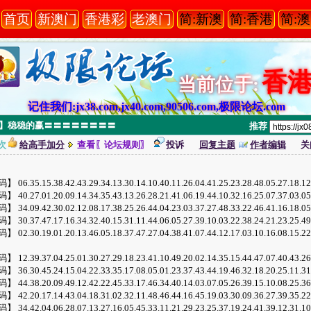
首页
新澳门
香港彩
老澳门
简:新澳
简:香港
简:
香
当前位于:
记住我们:jx38.com,jx40.com,90506.com,极限论坛.com
6码】稳稳的赢〓〓〓〓〓〓〓〓
推荐
次
给高手加分
查看〖论坛规则〗
投诉
回复主题
作者编辑
关
.15.38.42.43.29.34.13.30.14.10.40.11.26.04.41.25.23.28.48.05.27.18.12
.01.20.09.14.34.35.43.13.26.28.21.41.06.19.44.10.32.16.25.07.37.03.05
.42.30.02.12.08.17.38.25.26.44.04.23.03.37.27.48.33.22.46.41.16.18.05
.47.17.16.34.32.40.15.31.11.44.06.05.27.39.10.03.22.38.24.21.23.25.49
.19.01.20.13.46.05.18.37.47.27.04.38.41.07.44.12.17.03.10.16.08.15.22.
.37.04.25.01.30.27.29.18.23.41.10.49.20.02.14.35.15.44.47.07.40.43.26
.45.24.15.04.22.33.35.17.08.05.01.23.37.43.44.19.46.32.18.20.25.11.31
.20.09.49.12.42.22.45.33.17.46.34.40.14.03.07.05.26.39.15.10.08.25.36
.17.14.43.04.18.31.02.32.11.48.46.44.16.45.19.03.30.09.36.27.39.35.22
.04.06.28.07.13.27.16.05.45.33.11.21.29.23.25.37.19.24.41.39.12.31.10.