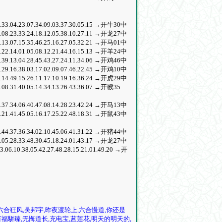
.33.04.23.07.34.09.03.37.30.05.15 →开牛30中
.08.23.33.24.18.12.05.38.10.27.11 →开龙27中
.13.07.15.35.46.25.16.27.05.32.21 →开马01中
.22.14.01.05.08.12.21.44.16.15.13 →开羊24中
.39.13.04.28.45.43.27.24.11.34.06 →开鸡46中
.29.16.38.03.17.02.09.07.46.22.45 →开鸡10中
.14.49.15.26.11.17.10.19.16.36.24 →开虎29中
08.31.40.05.14.34.13.26.43.36.07 →开猴35
.37.34.06.40.47.08.14.28.23.42.24 →开马13中
.21.41.45.05.16.17.25.22.48.18.31 →开鼠43中
.44.37.36.34.02.10.45.06.41.31.22 →开猪44中
.05.28.33.48.30.45.18.24.01.43.17 →开龙27中
06.10.38.05.42.27.48.28.15.21.01.49.20 →开
六合狂风,吴邦宇,昨夜渡轮上,六合慢道,你还是
百福駢臻,无悔道长,充电宝,蓝莲花,明天的明天的,