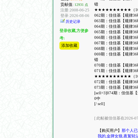
错
贡献值:
12931 点
★★★★★★★★★★（1
注册:2008-06-25
062期：佳佳基【规律36码】 14.22
登录:2026-08-06
063期：佳佳基【规律36码】 41.29
历史记录
064期：佳佳基【规律36码】 40.22
登录收藏,方便参
065期：佳佳基【规律36码】 07.03
066期：佳佳基【规律36码】 40.36
考:
067期：佳佳基【规律36码】 43.24
添加收藏
068期：佳佳基【规律36码】 13.03
069期：佳佳基【规律36码】 38.24
错
070期：佳佳基【规律36码】 11.35
071期：佳佳基【规律36码】 46.10
★★★★★★★★★★（1
072期：佳佳基【规律36码】 38.42
073期：佳佳基【规律36码】 25.22
[sell=3]074期：佳佳基【规律36码
0中
[/ sell]
[ 此帖被佳佳基在2026-07-
【购买用户】
那个人已
我的,金牌女狼,夜絮轻沾