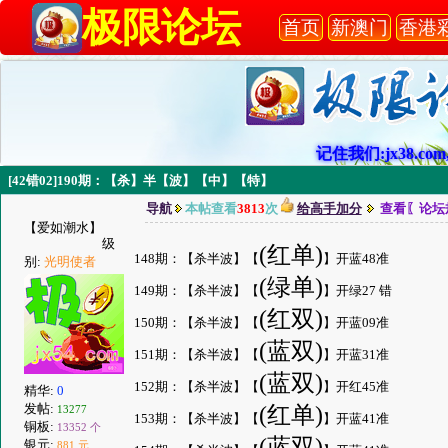
极限论坛
首页
新澳门
香港
记住我们:jx38.com,
[42错02]190期：【杀】半【波】【中】【特】
导航
本帖查看
3813
次
给高手加分
查看〖论坛
【爱如潮水】
级
(红单)
148期：【杀半波】【
】开蓝48准
别:
光明使者
(绿单)
149期：【杀半波】【
】开绿27 错
(红双)
150期：【杀半波】【
】开蓝09准
(蓝双)
151期：【杀半波】【
】开蓝31准
(蓝双)
152期：【杀半波】【
】开红45准
精华:
0
发帖:
(红单)
13277
153期：【杀半波】【
】开蓝41准
铜板:
13352 个
(蓝双)
银元:
881 元