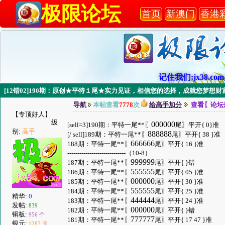
极限论坛
首页
新澳门
香港
记住我们:jx38.com,
[12错02]190期：原创★平特１尾★实力见证，相信您的选择，成就您梦想财
导航
本帖查看
7778
次
给高手加分
查看〖论坛
【专顶好人】
级
000000
[sell=3]190期：平特一尾**〖
尾〗平开{ 0}准
别:
高手
888888
[/ sell]189期：平特一尾**〖
尾〗平开{ 38 }准
666666
188期：平特一尾**〖
尾〗平开{ 16 }准
-----------------------------（10-8）
999999
187期：平特一尾**〖
尾〗平开{ }错
555555
186期：平特一尾**〖
尾〗平开{ 05 }准
000000
185期：平特一尾**〖
尾〗平开{ 30 }准
555555
184期：平特一尾**〖
尾〗平开{ 25 }准
精华:
0
444444
183期：平特一尾**〖
尾〗平开{ 24 }准
发帖:
839
000000
182期：平特一尾**〖
尾〗平开{ }错
铜板:
956 个
777777
181期：平特一尾**〖
尾〗平开{ 17 47 }准
银元:
1287 元