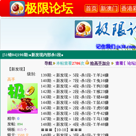
极限论坛
首页
新澳门
香港
记住我们:jx38.com,
[51错04]190期:●新发现内部杀1段●
导航
本帖查看
2706
次
给高手加分
查看〖论坛
【新发现】
级别:
139期:＜新发现＞ 5段 -杀1段- T:羊24赚
高手
140期:＜新发现＞ 7段 -杀1段- T:兔16赚
141期:＜新发现＞ 4段 -杀1段- T:狗33赚
142期:＜新发现＞ 2段 -杀1段- T:猴23赚
143期:＜新发现＞ 1段 -杀1段- T:猪44赚
144期:＜新发现＞ 6段 -杀1段- T:鼠43赚
145期:＜新发现＞ 2段 -杀1段- T:虎05赚
146期:＜新发现＞ 1段 -杀1段- T:牛42赚
精华:
0
147期:＜新发现＞ 1段 -杀1段- T:马13赚
发帖:
148期:＜新发现＞ 4段 -杀1段- T:羊48赚
894
铜板:
〓〓〓【10-10】〓〓〓
815 个
银元:
149期:＜新发现＞ 3段 -杀1段- T:龙27赚
3588 元