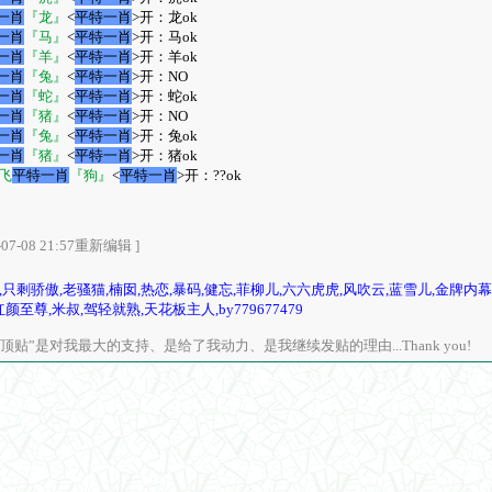
一肖
『龙』
<
平特一肖
>开：龙ok
一肖
『马』
<
平特一肖
>开：马ok
一肖
『羊』
<
平特一肖
>开：羊ok
一肖
『兔』
<
平特一肖
>开：NO
一肖
『蛇』
<
平特一肖
>开：蛇ok
一肖
『猪』
<
平特一肖
>开：NO
一肖
『兔』
<
平特一肖
>开：兔ok
一肖
『猪』
<
平特一肖
>开：猪ok
飞
平特一肖
『狗』
<
平特一肖
>开：??ok
7-08 21:57重新编辑 ]
,只剩骄傲,老骚猫,楠囡,热恋,暴码,健忘,菲柳儿,六六虎虎,风吹云,蓝雪儿,金牌内幕
至尊,米叔,驾轻就熟,天花板主人,by779677479
顶贴”是对我最大的支持、是给了我动力、是我继续发贴的理由...Thank you!