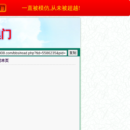
澳门
一直被模仿,从未被超越!
澳门
闭本页