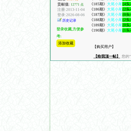
《185期》
大尾小尾
{4头
贡献值:
12771 点
《186期》
大尾小尾
{2头
注册:2013-11-04
《187期》
大尾小尾
{0头
登录:2026-08-06
《188期》
大尾小尾
{2头
历史记录
《189期》
大尾小尾
{0头
登录收藏,方便参
《190期》
大尾小尾
{1头
考:
添加收藏
【购买用户】
【给我顶一帖】
您的“