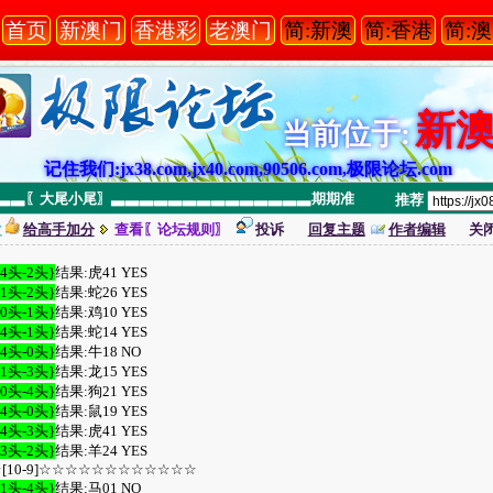
首页
新澳门
香港彩
老澳门
简:新澳
简:香港
简:
新
当前位于:
记住我们:jx38.com,jx40.com,90506.com,极限论坛.com
▃▃▃▃▃〖大尾小尾〗▃▃▃▃▃▃▃▃▃▃▃▃▃▃期期准
推荐
次
给高手加分
查看〖论坛规则〗
投诉
回复主题
作者编辑
关
-4头-2头}
结果:虎41 YES
-1头-2头}
结果:蛇26 YES
-0头-1头}
结果:鸡10 YES
-4头-1头}
结果:蛇14 YES
-4头-0头}
结果:牛18 NO
-1头-3头}
结果:龙15 YES
-0头-4头}
结果:狗21 YES
-4头-0头}
结果:鼠19 YES
-4头-3头}
结果:虎41 YES
-3头-2头}
结果:羊24 YES
10-9]☆☆☆☆☆☆☆☆☆☆☆☆
-1头-4头}
结果:马01 NO