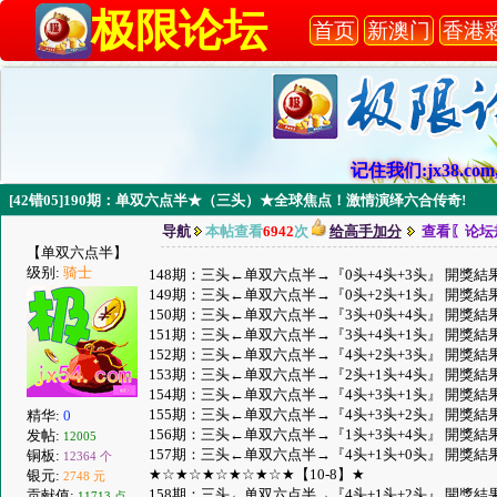
极限论坛
首页
新澳门
香港
记住我们:jx38.com,
[42错05]190期：单双六点半★（三头）★全球焦点！激情演绎六合传奇!
导航
本帖查看
6942
次
给高手加分
查看〖论坛
【单双六点半】
级别:
骑士
148期：三头←单双六点半→『0头+4头+3头』 開獎結果
149期：三头←单双六点半→『0头+2头+1头』 開獎結果
150期：三头←单双六点半→『3头+0头+4头』 開獎結果
151期：三头←单双六点半→『3头+4头+1头』 開獎結果
152期：三头←单双六点半→『4头+2头+3头』 開獎結果
153期：三头←单双六点半→『2头+1头+4头』 開獎結果
154期：三头←单双六点半→『4头+3头+1头』 開獎結果
155期：三头←单双六点半→『4头+3头+2头』 開獎結果
精华:
0
156期：三头←单双六点半→『1头+3头+4头』 開獎結果
发帖:
12005
157期：三头←单双六点半→『4头+1头+0头』 開獎結果
铜板:
12364 个
★☆★☆★☆★☆★☆★【10-8】★
银元:
2748 元
158期：三头←单双六点半→『4头+1头+2头』 開獎結果
贡献值:
11713 点