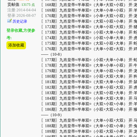
贡献值:
〖168期〗九肖皇帝¤半单双¤（大单+大双+小双） 开:龙
13175 点
注册:2014-04-04
〖169期〗九肖皇帝¤半单双¤（大单+小单+小双） 开:羊
登录:2026-08-07
〖170期〗九肖皇帝¤半单双¤（小单+大双+小双） 开:龙
〖171期〗九肖皇帝¤半单双¤（大双+小双+小单） 开:兔
历史记录
〖172期〗九肖皇帝¤半单双¤（大单+小双+大双） 开:猪
登录收藏,方便参
〖173期〗九肖皇帝¤半单双¤（小双+大单+小单） 开:蛇
〖174期〗九肖皇帝¤半单双¤（小双+小单+大单） 开:虎
考:
〖175期〗九肖皇帝¤半单双¤（大双+小双+大单） 开:蛇
添加收藏
〖176期〗九肖皇帝¤半单双¤（大单+小双+大双） 开:鸡
------（10-8）
〖177期〗九肖皇帝¤半单双¤（小双+大单+小单） 开:蛇
〖178期〗九肖皇帝¤半单双¤（大单+小单+小双） 开:牛
〖179期〗九肖皇帝¤半单双¤（大单+小双+小单） 开:龙
〖180期〗九肖皇帝¤半单双¤（小双+大双+大单） 开:狗
〖181期〗九肖皇帝¤半单双¤（大双+大单+小单） 开:鼠
〖182期〗九肖皇帝¤半单双¤（大单+小双+大双） 开:虎
〖183期〗九肖皇帝¤半单双¤（大双+小双+大单） 开:羊
〖184期〗九肖皇帝¤半单双¤（小单+大双+大单） 开:马
〖185期〗九肖皇帝¤半单双¤（大双+小双+小单） 开:羊
〖186期〗九肖皇帝¤半单双¤（小双+大双+小单） 开:猴
------（10-9）
〖187期〗九肖皇帝¤半单双¤（大单+小双+大双） 开:马
〖188期〗九肖皇帝¤半单双¤（大单+小双+小单） 开:兔
〖189期〗九肖皇帝¤半单双¤（小双+大双+小单） 开:龙
〖190期〗九肖皇帝¤半单双¤（小单+大单+小双） 开:0