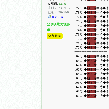
贡献值:
===================
627 点
注册:2023-09-12
179期:◆
殺 3 肖
中特◆
登录:2026-08-05
178期:◆
殺 3 肖
中特◆
177期:◆
殺 3 肖
中特◆
历史记录
176期:◆
殺 3 肖
中特◆
登录收藏,方便参
175期:◆
殺 3 肖
中特◆
174期:◆
殺 3 肖
中特◆
考:
173期:◆
殺 3 肖
中特◆
添加收藏
172期:◆
殺 3 肖
中特◆
171期:◆
殺 3 肖
中特◆
170期:◆
殺 3 肖
中特◆
===================
169期:◆
殺 3 肖
中特◆
168期:◆
殺 3 肖
中特◆
167期:◆
殺 3 肖
中特◆
166期:◆
殺 3 肖
中特◆
165期:◆
殺 3 肖
中特◆
164期:◆
殺 3 肖
中特◆
163期:◆
殺 3 肖
中特◆
162期:◆
殺 3 肖
中特◆
161期:◆
殺 3 肖
中特◆
160期:◆
殺 3 肖
中特◆