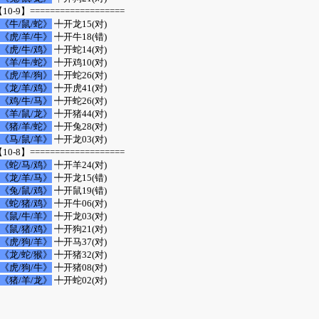
【10-9】===================
╇
《牛/鼠/蛇》
╇开龙15(对)
╇
《虎/羊/牛》
╇开牛18(错)
╇
《虎/牛/鸡》
╇开蛇14(对)
╇
《羊/牛/蛇》
╇开鸡10(对)
╇
《虎/羊/狗》
╇开蛇26(对)
╇
《龙/羊/鸡》
╇开虎41(对)
╇
《鸡/牛/马》
╇开蛇26(对)
╇
《羊/鼠/龙》
╇开猪44(对)
╇
《猪/羊/蛇》
╇开兔28(对)
╇
《马/鼠/羊》
╇开龙03(对)
【10-8】===================
╇
《蛇/马/鸡》
╇开羊24(对)
╇
《龙/羊/马》
╇开龙15(错)
╇
《兔/鼠/鸡》
╇开鼠19(错)
╇
《蛇/猪/鸡》
╇开牛06(对)
╇
《鼠/牛/羊》
╇开龙03(对)
╇
《鼠/猪/鸡》
╇开狗21(对)
╇
《虎/狗/羊》
╇开马37(对)
╇
《龙/蛇/猴》
╇开猪32(对)
╇
《虎/狗/牛》
╇开猪08(对)
╇
《猪/羊/龙》
╇开蛇02(对)