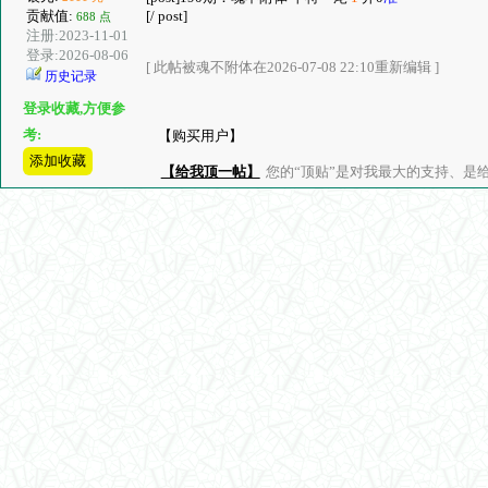
贡献值:
[/ post]
688 点
注册:2023-11-01
登录:2026-08-06
[ 此帖被魂不附体在2026-07-08 22:10重新编辑 ]
历史记录
登录收藏,方便参
考:
【购买用户】
添加收藏
【给我顶一帖】
您的“顶贴”是对我最大的支持、是给了我