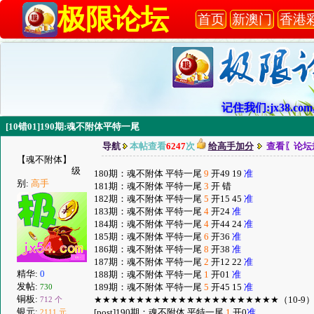
极限论坛
首页
新澳门
香港
记住我们:jx38.com,
[10错01]190期:魂不附体平特一尾
导航
本帖查看
6247
次
给高手加分
查看〖论坛
【魂不附体】
级
180期：魂不附体 平特一尾
9
开49 19
准
别:
高手
181期：魂不附体 平特一尾
3
开 错
182期：魂不附体 平特一尾
5
开15 45
准
183期：魂不附体 平特一尾
4
开24
准
184期：魂不附体 平特一尾
4
开44 24
准
185期：魂不附体 平特一尾
6
开36
准
186期：魂不附体 平特一尾
8
开38
准
187期：魂不附体 平特一尾
2
开12 22
准
精华:
0
188期：魂不附体 平特一尾
1
开01
准
发帖:
189期：魂不附体 平特一尾
5
开45 15
准
730
铜板:
★★★★★★★★★★★★★★★★★★★★★★（10-9
712 个
银元:
[post]190期：魂不附体 平特一尾
1
开0
准
2111 元