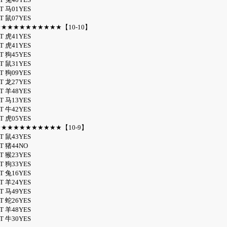
 马01YES
 鼠07YES
★★★★★★★★★★【10-10】
 虎41YES
 虎41YES
 狗45YES
 鼠31YES
 狗09YES
 龙27YES
 羊48YES
 马13YES
 牛42YES
 虎05YES
★★★★★★★★★★【10-9】
 鼠43YES
 猪44NO
 猴23YES
 狗33YES
 兔16YES
 羊24YES
 马49YES
 蛇26YES
 羊48YES
 牛30YES