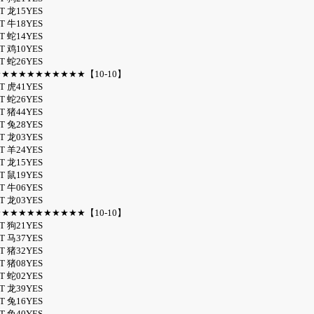
 龙15YES
 牛18YES
 蛇14YES
 鸡10YES
 蛇26YES
★★★★★★★★★★【10-10】
 虎41YES
 蛇26YES
 猪44YES
 兔28YES
 龙03YES
 羊24YES
 龙15YES
 鼠19YES
 牛06YES
 龙03YES
★★★★★★★★★★【10-10】
 狗21YES
 马37YES
 猪32YES
 猪08YES
 蛇02YES
 龙39YES
 兔16YES
 兔40YES