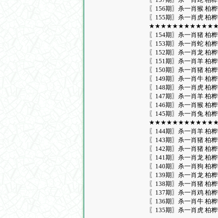
〖156期〗杀一肖猴 柏桦T
〖155期〗杀一肖虎 柏桦T
★★★★★★★★★★★★
〖154期〗杀一肖猪 柏桦T
〖153期〗杀一肖蛇 柏桦T
〖152期〗杀一肖龙 柏桦T
〖151期〗杀一肖羊 柏桦T
〖150期〗杀一肖猪 柏桦T
〖149期〗杀一肖牛 柏桦T
〖148期〗杀一肖虎 柏桦T
〖147期〗杀一肖羊 柏桦T
〖146期〗杀一肖猴 柏桦T
〖145期〗杀一肖兔 柏桦T
★★★★★★★★★★★★
〖144期〗杀一肖羊 柏桦T
〖143期〗杀一肖猪 柏桦T
〖142期〗杀一肖猪 柏桦T
〖141期〗杀一肖龙 柏桦T
〖140期〗杀一肖狗 柏桦T
〖139期〗杀一肖龙 柏桦T
〖138期〗杀一肖猪 柏桦T
〖137期〗杀一肖鸡 柏桦T
〖136期〗杀一肖牛 柏桦T
〖135期〗杀一肖虎 柏桦T