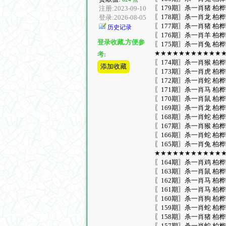
〖179期〗杀一肖猪 柏桦T
注册:2023-09-10
〖178期〗杀一肖龙 柏桦T
登录:2026-08-05
〖177期〗杀一肖猪 柏桦T
历史记录
〖176期〗杀一肖羊 柏桦T
登录收藏,方便参
〖175期〗杀一肖兔 柏桦T
★★★★★★★★★★★★
考:
〖174期〗杀一肖猴 柏桦T
添加收藏
〖173期〗杀一肖虎 柏桦T
〖172期〗杀一肖蛇 柏桦T
〖171期〗杀一肖马 柏桦T
〖170期〗杀一肖鼠 柏桦T
〖169期〗杀一肖龙 柏桦T
〖168期〗杀一肖蛇 柏桦T
〖167期〗杀一肖猴 柏桦T
〖166期〗杀一肖蛇 柏桦T
〖165期〗杀一肖兔 柏桦T
★★★★★★★★★★★★
〖164期〗杀一肖鸡 柏桦T
〖163期〗杀一肖鼠 柏桦T
〖162期〗杀一肖马 柏桦T
〖161期〗杀一肖马 柏桦T
〖160期〗杀一肖狗 柏桦T
〖159期〗杀一肖蛇 柏桦T
〖158期〗杀一肖猪 柏桦T
〖157期〗杀一肖蛇 柏桦T