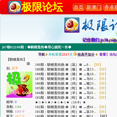
极限论坛
首页
新澳门
香港
记住我们:jx38.com,
[67错02]190期：◆騎豬逛街◆用心烧死一肖◆
导航
本帖查看
2517
次
给高手加分
查看〖论坛
【騎豬逛街】
级
190期：騎豬逛街烧:〓［鼠］〓 →0
← 【对】
别:
高手
189期：騎豬逛街烧:〓［猴］〓 →龙15
← 【对】
188期：騎豬逛街烧:〓［猪］〓 →兔16
← 【对】
187期：騎豬逛街烧:〓［羊］〓 →马01
← 【对】
186期：騎豬逛街烧:〓［鸡］〓 →猴23
← 【对】
185期：騎豬逛街烧:〓［蛇］〓 →羊36
← 【对】
184期：騎豬逛街烧:〓［羊］〓 →马01
← 【对】
183期：騎豬逛街烧:〓［蛇］〓 →羊24
← 【对】
精华:
0
★☆★☆★☆★☆★☆★（10-9）★
发帖:
182期：騎豬逛街烧:〓［羊］〓 →虎41
← 【对】
1194
铜板:
181期：騎豬逛街烧:〓［蛇］〓 →鼠19
← 【对】
1103 个
银元:
180期：騎豬逛街烧:〓［狗］〓 →狗21 ← 【错】
1827 元