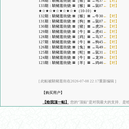
134期：騎豬逛街烧:〓［猪］〓 →马37
← 【对】
133期：騎豬逛街烧:〓［猴］〓 →鼠07
← 【对】
★☆★☆★☆★☆★☆★（10-10）★
132期：騎豬逛街烧:〓［猴］〓 →牛30
← 【对】
131期：騎豬逛街烧:〓［狗］〓 →鼠07
← 【对】
130期：騎豬逛街烧:〓［猪］〓 →虎29
← 【对】
129期：騎豬逛街烧:〓［牛］〓 →虎41
← 【对】
128期：騎豬逛街烧:〓［鸡］〓 →马37
← 【对】
127期：騎豬逛街烧:〓［牛］〓 →狗45
← 【对】
126期：騎豬逛街烧:〓［兔］〓 →马49
← 【对】
125期：騎豬逛街烧:〓［蛇］〓 →鼠31
← 【对】
124期：騎豬逛街烧:〓［牛］〓 →龙39
← 【对】
123期：騎豬逛街烧:〓［羊］〓 →鸡46
← 【对】
[ 此帖被騎豬逛街在2026-07-08 22:17重新编辑 ]
【购买用户】
【给我顶一帖】
您的“顶贴”是对我最大的支持、是给了我