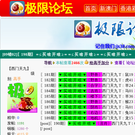
极限论坛
首页
新澳门
香港
记住我们:jx38.com,
[09错02]〖190期〗＝≤ 买 啥 开 啥 ≥＝＝≤ 买 啥 开 啥 ≥＝＝≤ 买 啥 开 啥 ≥＝
导航
本帖查看
2466
次
给高手加分
查看〖论坛
【西门天九】
级
〖181期〗
▼ 买 啥 开 啥 ▼
〔野兽〕
西门天九 T：鼠19
别:
高手
〖182期〗
▼ 买 啥 开 啥 ▼
〔野兽〕
西门天九 T：虎41
〖183期〗
▼ 买 啥 开 啥 ▼
〔合字〕
西门天九 T：羊24
〖184期〗
▼ 买 啥 开 啥 ▼
〔吉肖〕
西门天九 T：马01
〖185期〗
▼ 买 啥 开 啥 ▼
〔楼下〕
西门天九 T：羊36
〖186期〗
▼ 买 啥 开 啥 ▼
〔野兽〕
西门天九 T：猴23
〖187期〗
▼ 买 啥 开 啥 ▼
〔阴肖〕
西门天九 T：马01
〖188期〗
▼ 买 啥 开 啥 ▼
〔右边〕
西门天九 T：兔16
精华:
0
〖189期〗
▼ 买 啥 开 啥 ▼
〔地机〕
西门天九 T：龙15
发帖:
[post]〖190期〗
▼ 买 啥 开 啥 ▼
〔丑肖〕
西门天九 T：
1191
铜板:
[/ post]
1280 个
银元:
4115 元