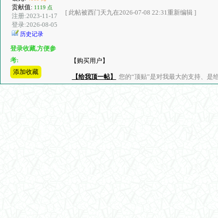
贡献值:
1119 点
[ 此帖被西门天九在2026-07-08 22:31重新编辑 ]
注册:2023-11-17
登录:2026-08-05
历史记录
登录收藏,方便参
考:
【购买用户】
添加收藏
【给我顶一帖】
您的“顶贴”是对我最大的支持、是给了我