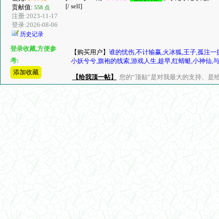
[/ sell]
贡献值:
558 点
注册:2023-11-17
登录:2026-08-06
历史记录
登录收藏,方便参
【购买用户】
谁的忧伤,不计输赢,火冰狐,王子,孤注一掷
考:
小妖兮兮,旗袍的线索,游戏人生,趁早,红蜻蜓,小神仙,
添加收藏
【给我顶一帖】
您的“顶贴”是对我最大的支持、是给了我