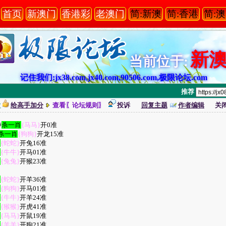
首页
新澳门
香港彩
老澳门
简:新澳
简:香港
简:
新
当前位于:
记住我们:jx38.com,jx40.com,90506.com,极限论坛.com
推荐
次
给高手加分
查看〖论坛规则〗
投诉
回复主题
作者编辑
关
#
杀一肖
{马马}
开0准
杀一肖
{狗狗}
开龙15准
肖
{蛇蛇}
开兔16准
肖
{牛牛}
开马01准
肖
{兔兔}
开猴23准
肖
{蛇蛇}
开羊36准
肖
{狗狗}
开马01准
肖
{牛牛}
开羊24准
肖
{猴猴}
开虎41准
肖
{马马}
开鼠19准
肖
{羊羊}
开狗21准