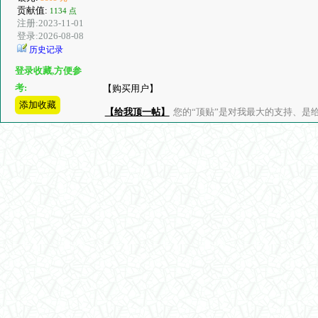
贡献值:
1134 点
注册:2023-11-01
登录:2026-08-08
历史记录
登录收藏,方便参
考:
【购买用户】
添加收藏
【给我顶一帖】
您的“顶贴”是对我最大的支持、是给了我