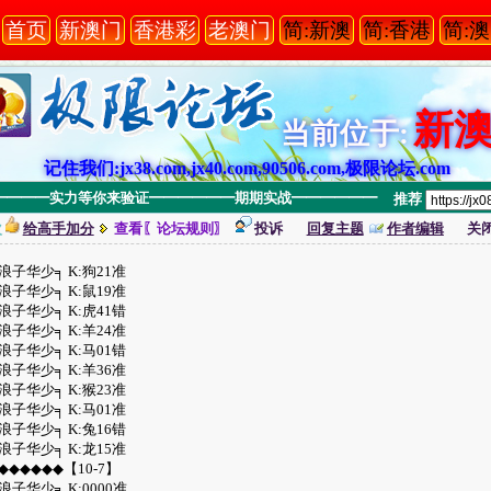
首页
新澳门
香港彩
老澳门
简:新澳
简:香港
简:
新
当前位于:
记住我们:jx38.com,jx40.com,90506.com,极限论坛.com
小■━━━━━━实力等你来验证━━━━━━期期实战━━━━━━
推荐
次
给高手加分
查看〖论坛规则〗
投诉
回复主题
作者编辑
关
浪子华少╕ K:狗21准
浪子华少╕ K:鼠19准
浪子华少╕ K:虎41错
浪子华少╕ K:羊24准
浪子华少╕ K:马01错
浪子华少╕ K:羊36准
浪子华少╕ K:猴23准
浪子华少╕ K:马01准
浪子华少╕ K:兔16错
浪子华少╕ K:龙15准
◆◆◆◆◆◆【10-7】
浪子华少╕ K:0000准