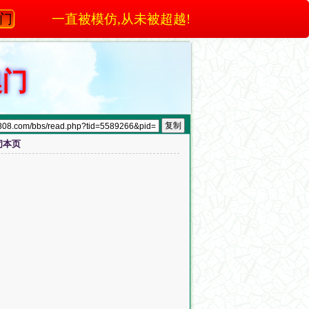
澳门
一直被模仿,从未被超越!
澳门
闭本页