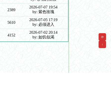
2026-07-07 19:54
2389
by: 紫色玫瑰
2026-07-05 17:19
5610
by: 必须进入
2026-07-02 20:14
4152
by: 如饥似渴
⟳
↑