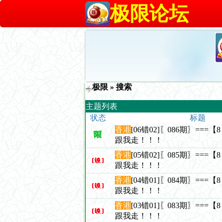
极限论坛
极限
» 搜索
主题列表
状态
标题
香港
[06错02]〖086期〗===【
跟我走！！！
香港
[05错02]〖085期〗===【
跟我走！！！
香港
[04错01]〖084期〗===【
跟我走！！！
香港
[03错01]〖083期〗===【
跟我走！！！