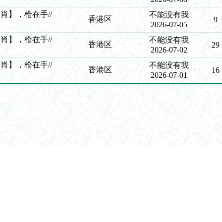
8 肖】，枪在手//
不能没有我
香港区
9
2026-07-05
8 肖】，枪在手//
不能没有我
香港区
29
2026-07-02
8 肖】，枪在手//
不能没有我
香港区
16
2026-07-01