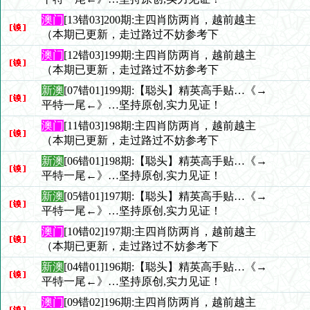
澳门
[13错03]200期:主四肖防两肖，越前越主
（本期已更新，走过路过不妨参考下
澳门
[12错03]199期:主四肖防两肖，越前越主
（本期已更新，走过路过不妨参考下
新澳
[07错01]199期:【聪头】精英高手贴…《→
平特一尾←》…坚持原创,实力见证！
澳门
[11错03]198期:主四肖防两肖，越前越主
（本期已更新，走过路过不妨参考下
新澳
[06错01]198期:【聪头】精英高手贴…《→
平特一尾←》…坚持原创,实力见证！
新澳
[05错01]197期:【聪头】精英高手贴…《→
平特一尾←》…坚持原创,实力见证！
澳门
[10错02]197期:主四肖防两肖，越前越主
（本期已更新，走过路过不妨参考下
新澳
[04错01]196期:【聪头】精英高手贴…《→
平特一尾←》…坚持原创,实力见证！
澳门
[09错02]196期:主四肖防两肖，越前越主