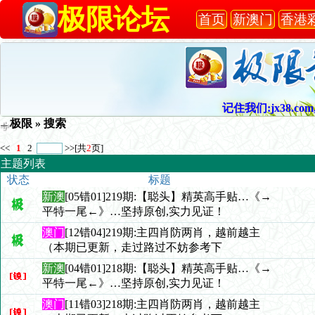
极限论坛
首页
新澳门
香港
记住我们:jx38.com,
极限
» 搜索
<<
1
2
>>
[共
2
页]
主题列表
状态
标题
新澳
[05错01]219期:【聪头】精英高手贴…《→
平特一尾←》…坚持原创,实力见证！
澳门
[12错04]219期:主四肖防两肖，越前越主
（本期已更新，走过路过不妨参考下
新澳
[04错01]218期:【聪头】精英高手贴…《→
平特一尾←》…坚持原创,实力见证！
澳门
[11错03]218期:主四肖防两肖，越前越主