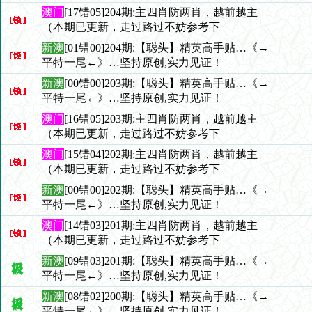
澳门
[17错05]204期:主四肖防两肖，越前越主
（本期已更新，走过路过不妨参考下
新澳
[01错00]204期:【聪头】精英高手贴…《→
平特一尾←》…坚持原创,实力见证！
新澳
[00错00]203期:【聪头】精英高手贴…《→
平特一尾←》…坚持原创,实力见证！
澳门
[16错05]203期:主四肖防两肖，越前越主
（本期已更新，走过路过不妨参考下
澳门
[15错04]202期:主四肖防两肖，越前越主
（本期已更新，走过路过不妨参考下
新澳
[00错00]202期:【聪头】精英高手贴…《→
平特一尾←》…坚持原创,实力见证！
澳门
[14错03]201期:主四肖防两肖，越前越主
（本期已更新，走过路过不妨参考下
新澳
[09错03]201期:【聪头】精英高手贴…《→
平特一尾←》…坚持原创,实力见证！
新澳
[08错02]200期:【聪头】精英高手贴…《→
平特一尾←》…坚持原创,实力见证！