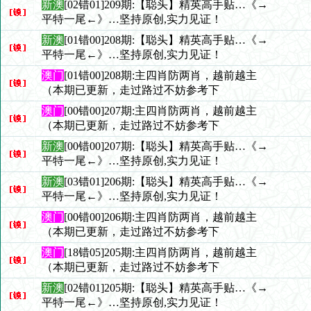
新澳
[02错01]209期:【聪头】精英高手贴…《→
平特一尾←》…坚持原创,实力见证！
新澳
[01错00]208期:【聪头】精英高手贴…《→
平特一尾←》…坚持原创,实力见证！
澳门
[01错00]208期:主四肖防两肖，越前越主
（本期已更新，走过路过不妨参考下
澳门
[00错00]207期:主四肖防两肖，越前越主
（本期已更新，走过路过不妨参考下
新澳
[00错00]207期:【聪头】精英高手贴…《→
平特一尾←》…坚持原创,实力见证！
新澳
[03错01]206期:【聪头】精英高手贴…《→
平特一尾←》…坚持原创,实力见证！
澳门
[00错00]206期:主四肖防两肖，越前越主
（本期已更新，走过路过不妨参考下
澳门
[18错05]205期:主四肖防两肖，越前越主
（本期已更新，走过路过不妨参考下
新澳
[02错01]205期:【聪头】精英高手贴…《→
平特一尾←》…坚持原创,实力见证！