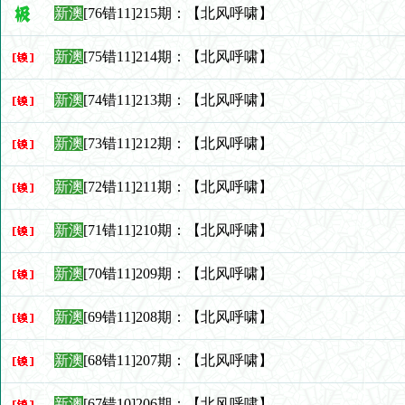
新澳
[76错11]215期：【北风呼啸】
新澳
[75错11]214期：【北风呼啸】
新澳
[74错11]213期：【北风呼啸】
新澳
[73错11]212期：【北风呼啸】
新澳
[72错11]211期：【北风呼啸】
新澳
[71错11]210期：【北风呼啸】
新澳
[70错11]209期：【北风呼啸】
新澳
[69错11]208期：【北风呼啸】
新澳
[68错11]207期：【北风呼啸】
新澳
[67错10]206期：【北风呼啸】