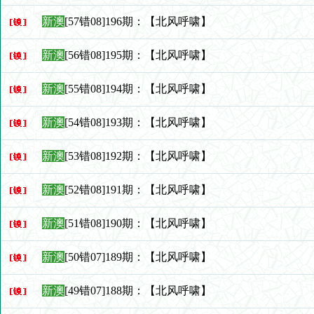
新澳
[57错08]196期：【北风呼啸】
新澳
[56错08]195期：【北风呼啸】
新澳
[55错08]194期：【北风呼啸】
新澳
[54错08]193期：【北风呼啸】
新澳
[53错08]192期：【北风呼啸】
新澳
[52错08]191期：【北风呼啸】
新澳
[51错08]190期：【北风呼啸】
新澳
[50错07]189期：【北风呼啸】
新澳
[49错07]188期：【北风呼啸】