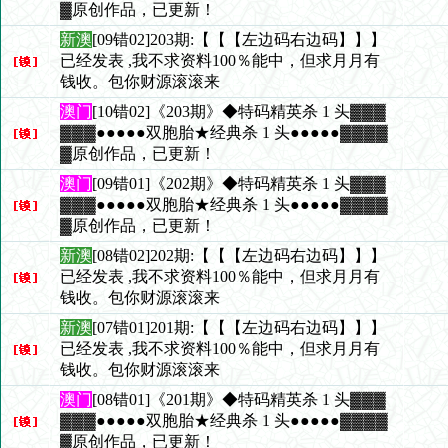
▓原创作品，已更新！
新澳
[09错02]203期:【【【左边码右边码】】】
已经发表 ,我不求资料100％能中，但求月月有
钱收。包你财源滚滚来
澳门
[10错02]《203期》◆特码精英杀 1 头▓▓▓
▓▓▓●●●●●双胞胎★经典杀 1 头●●●●●▓▓▓▓
▓原创作品，已更新！
澳门
[09错01]《202期》◆特码精英杀 1 头▓▓▓
▓▓▓●●●●●双胞胎★经典杀 1 头●●●●●▓▓▓▓
▓原创作品，已更新！
新澳
[08错02]202期:【【【左边码右边码】】】
已经发表 ,我不求资料100％能中，但求月月有
钱收。包你财源滚滚来
新澳
[07错01]201期:【【【左边码右边码】】】
已经发表 ,我不求资料100％能中，但求月月有
钱收。包你财源滚滚来
澳门
[08错01]《201期》◆特码精英杀 1 头▓▓▓
▓▓▓●●●●●双胞胎★经典杀 1 头●●●●●▓▓▓▓
▓原创作品，已更新！