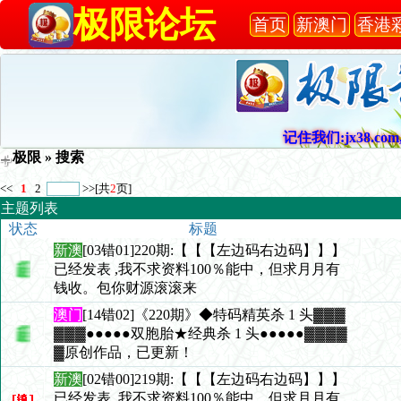
极限论坛
首页
新澳门
香港
记住我们:jx38.com,
极限
» 搜索
<<
1
2
>>
[共
2
页]
主题列表
状态
标题
新澳
[03错01]220期:【【【左边码右边码】】】
已经发表 ,我不求资料100％能中，但求月月有
钱收。包你财源滚滚来
澳门
[14错02]《220期》◆特码精英杀 1 头▓▓▓
▓▓▓●●●●●双胞胎★经典杀 1 头●●●●●▓▓▓▓
▓原创作品，已更新！
新澳
[02错00]219期:【【【左边码右边码】】】
已经发表 ,我不求资料100％能中，但求月月有