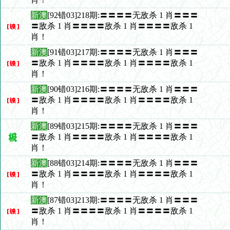
新澳
[92错03]218期:〓〓〓〓无敌杀 1 肖〓〓〓
〓敌杀 1 肖〓〓〓〓敌杀 1 肖〓〓〓〓敌杀 1
肖！
新澳
[91错03]217期:〓〓〓〓无敌杀 1 肖〓〓〓
〓敌杀 1 肖〓〓〓〓敌杀 1 肖〓〓〓〓敌杀 1
肖！
新澳
[90错03]216期:〓〓〓〓无敌杀 1 肖〓〓〓
〓敌杀 1 肖〓〓〓〓敌杀 1 肖〓〓〓〓敌杀 1
肖！
新澳
[89错03]215期:〓〓〓〓无敌杀 1 肖〓〓〓
〓敌杀 1 肖〓〓〓〓敌杀 1 肖〓〓〓〓敌杀 1
肖！
新澳
[88错03]214期:〓〓〓〓无敌杀 1 肖〓〓〓
〓敌杀 1 肖〓〓〓〓敌杀 1 肖〓〓〓〓敌杀 1
肖！
新澳
[87错03]213期:〓〓〓〓无敌杀 1 肖〓〓〓
〓敌杀 1 肖〓〓〓〓敌杀 1 肖〓〓〓〓敌杀 1
肖！