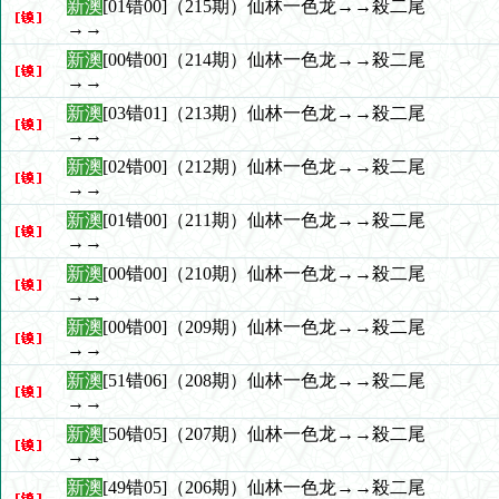
新澳
[01错00]（215期）仙林一色龙→→殺二尾
→→
新澳
[00错00]（214期）仙林一色龙→→殺二尾
→→
新澳
[03错01]（213期）仙林一色龙→→殺二尾
→→
新澳
[02错00]（212期）仙林一色龙→→殺二尾
→→
新澳
[01错00]（211期）仙林一色龙→→殺二尾
→→
新澳
[00错00]（210期）仙林一色龙→→殺二尾
→→
新澳
[00错00]（209期）仙林一色龙→→殺二尾
→→
新澳
[51错06]（208期）仙林一色龙→→殺二尾
→→
新澳
[50错05]（207期）仙林一色龙→→殺二尾
→→
新澳
[49错05]（206期）仙林一色龙→→殺二尾