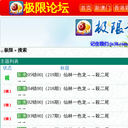
极限论坛
首页
新澳门
香港
记住我们:jx38.com,
极限
» 搜索
主题列表
状态
标题
新澳
[05错00]（219期）仙林一色龙→→殺二尾
→→
新澳
[04错00]（218期）仙林一色龙→→殺二尾
→→
新澳
[02错00]（216期）仙林一色龙→→殺二尾
→→
新澳
[03错00]（217期）仙林一色龙→→殺二尾
→→