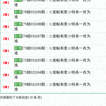
准
新澳
[76错03]189期：☆发帖有奖☆特杀一肖为
准
新澳
[75错03]188期：☆发帖有奖☆特杀一肖为
准
新澳
[74错03]187期：☆发帖有奖☆特杀一肖为
准
新澳
[73错03]186期：☆发帖有奖☆特杀一肖为
准
新澳
[72错03]185期：☆发帖有奖☆特杀一肖为
准
新澳
[71错02]184期：☆发帖有奖☆特杀一肖为
准
新澳
[70错02]183期：☆发帖有奖☆特杀一肖为
准
共搜索到了38条信息[ 50 条/页]