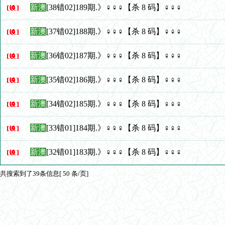
新澳
[38错02]189期.》♀♀♀【杀 8 码】♀♀♀
新澳
[37错02]188期.》♀♀♀【杀 8 码】♀♀♀
新澳
[36错02]187期.》♀♀♀【杀 8 码】♀♀♀
新澳
[35错02]186期.》♀♀♀【杀 8 码】♀♀♀
新澳
[34错02]185期.》♀♀♀【杀 8 码】♀♀♀
新澳
[33错01]184期.》♀♀♀【杀 8 码】♀♀♀
新澳
[32错01]183期.》♀♀♀【杀 8 码】♀♀♀
共搜索到了39条信息[ 50 条/页]