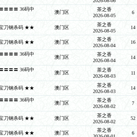
2026-08-06
〓〓〓〓〓 36码中
茶之香
澳门区
6
2026-08-05
茶之香
龙宝刀钢杀码 ★★
澳门区
14
2026-08-05
茶之香
龙宝刀钢杀码 ★★
澳门区
16
2026-08-04
〓〓〓〓〓 36码中
茶之香
澳门区
14
2026-08-04
〓〓〓〓〓 36码中
茶之香
澳门区
11
2026-08-03
茶之香
龙宝刀钢杀码 ★★
澳门区
14
2026-08-03
〓〓〓〓〓 36码中
茶之香
澳门区
7
2026-08-02
茶之香
龙宝刀钢杀码 ★★
澳门区
52
2026-08-02
茶之香
龙宝刀钢杀码 ★★
澳门区
6
2026-08-01