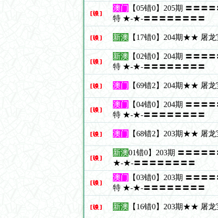
澳门
【05错0】205期 〓〓〓
特 ★-★-〓〓〓〓〓〓〓〓
新澳
【17错0】204期★★ 屠
新澳
【02错0】204期 〓〓〓
特 ★-★-〓〓〓〓〓〓〓〓
澳门
【69错2】204期★★ 屠
澳门
【04错0】204期 〓〓〓
特 ★-★-〓〓〓〓〓〓〓〓
澳门
【68错2】203期★★ 屠
新澳
01错0】203期 〓〓〓〓
★-★-〓〓〓〓〓〓〓〓
澳门
【03错0】203期 〓〓〓
特 ★-★-〓〓〓〓〓〓〓〓
新澳
【16错0】203期★★ 屠