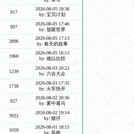
2026-08-05 18:36
917
by: 宝贝计划
2026-08-05 17:46
907
by: 放眼世界
2026-08-05 17:13
2896
by: 春天的故事
2026-08-05 16:13
1960
by: 难以抗拒
2026-08-03 20:22
1239
by: 六合大众
2026-08-03 17:35
1738
by: 火车快开
2026-08-02 20:36
927
by: 雾中看马
2026-08-02 19:14
3922
by: 猪仔
2026-08-01 18:15
1659
by: 风格