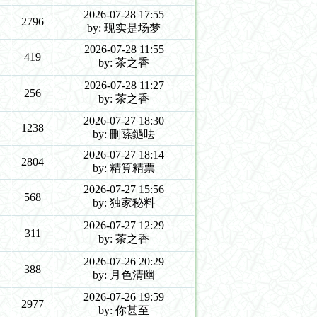
2026-07-28 17:55
2796
by: 现实是场梦
2026-07-28 11:55
419
by: 茶之香
2026-07-28 11:27
256
by: 茶之香
2026-07-27 18:30
1238
by: 刪蒢鐹呿
2026-07-27 18:14
2804
by: 精算精票
2026-07-27 15:56
568
by: 独家秘料
2026-07-27 12:29
311
by: 茶之香
2026-07-26 20:29
388
by: 月色清幽
2026-07-26 19:59
2977
by: 你甚至