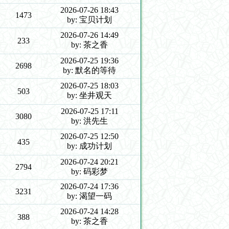
2026-07-26 18:43
1473
by: 宝贝计划
2026-07-26 14:49
233
by: 茶之香
2026-07-25 19:36
2698
by: 默名的等待
2026-07-25 18:03
503
by: 坐井观天
2026-07-25 17:11
3080
by: 洪先生
2026-07-25 12:50
435
by: 成功计划
2026-07-24 20:21
2794
by: 码彩梦
2026-07-24 17:36
3231
by: 渴望一码
2026-07-24 14:28
388
by: 茶之香