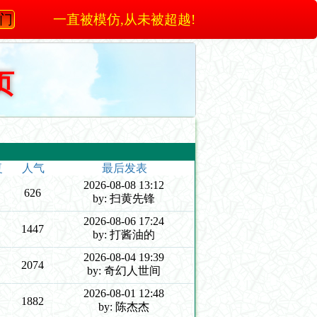
澳门
一直被模仿,从未被超越!
页
复
人气
最后发表
2026-08-08 13:12
626
by: 扫黄先锋
2026-08-06 17:24
1447
by: 打酱油的
2026-08-04 19:39
2074
by: 奇幻人世间
2026-08-01 12:48
1882
by: 陈杰杰