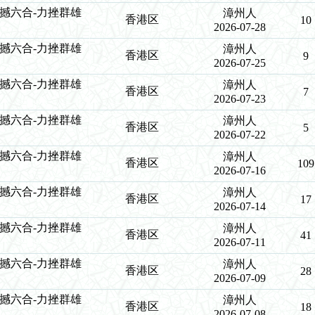
-震撼六合-力挫群雄
漳州人
香港区
10
2026-07-28
-震撼六合-力挫群雄
漳州人
香港区
9
2026-07-25
-震撼六合-力挫群雄
漳州人
香港区
7
2026-07-23
-震撼六合-力挫群雄
漳州人
香港区
5
2026-07-22
-震撼六合-力挫群雄
漳州人
香港区
109
2026-07-16
-震撼六合-力挫群雄
漳州人
香港区
17
2026-07-14
-震撼六合-力挫群雄
漳州人
香港区
41
2026-07-11
-震撼六合-力挫群雄
漳州人
香港区
28
2026-07-09
-震撼六合-力挫群雄
漳州人
香港区
18
2026-07-08