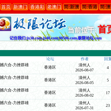
首页
新澳门
香港彩
老澳门
简:新澳
简:香港
简:
首
当前位于:
记住我们:jx38.com,jx40.com,90506.com,极限论坛.com
论坛
作者
回
-震撼六合-力挫群雄
漳州人
香港区
4
2026-08-07
-震撼六合-力挫群雄
漳州人
香港区
5
2026-08-05
-震撼六合-力挫群雄
漳州人
香港区
17
2026-08-02
-震撼六合-力挫群雄
漳州人
香港区
23
2026-07-31