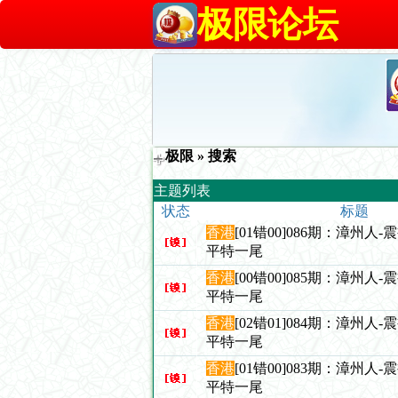
极限论坛
极限
» 搜索
主题列表
状态
标题
香港
[01错00]086期：漳州人
平特一尾
香港
[00错00]085期：漳州人
平特一尾
香港
[02错01]084期：漳州人
平特一尾
香港
[01错00]083期：漳州人
平特一尾