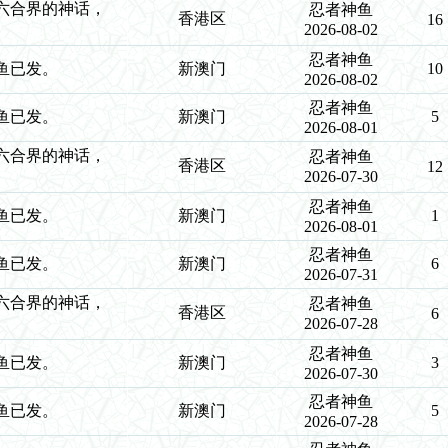
打造六合界的神话，
忍者神鱼
香港区
16
2026-08-02
忍者神鱼
神鱼已发。
新澳门
10
2026-08-02
忍者神鱼
神鱼已发。
新澳门
5
2026-08-01
打造六合界的神话，
忍者神鱼
香港区
12
2026-07-30
忍者神鱼
神鱼已发。
新澳门
1
2026-08-01
忍者神鱼
神鱼已发。
新澳门
6
2026-07-31
打造六合界的神话，
忍者神鱼
香港区
6
2026-07-28
忍者神鱼
神鱼已发。
新澳门
3
2026-07-30
忍者神鱼
神鱼已发。
新澳门
5
2026-07-28