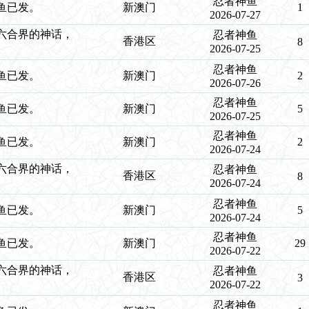
忍者神鱼
神鱼已发。
新澳门
1
2026-07-27
打造六合界的神话，
忍者神鱼
香港区
8
2026-07-25
忍者神鱼
神鱼已发。
新澳门
2
2026-07-26
忍者神鱼
神鱼已发。
新澳门
5
2026-07-25
忍者神鱼
神鱼已发。
新澳门
2
2026-07-24
打造六合界的神话，
忍者神鱼
香港区
8
2026-07-24
忍者神鱼
神鱼已发。
新澳门
5
2026-07-24
忍者神鱼
神鱼已发。
新澳门
29
2026-07-22
打造六合界的神话，
忍者神鱼
香港区
3
2026-07-22
忍者神鱼