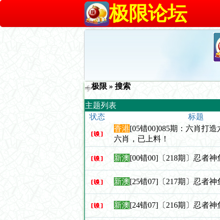
极限论坛
极限
» 搜索
主题列表
状态
标题
香港
[05错00]085期：六肖
六肖，已上料！
新澳
[00错00]〔218期〕忍者
新澳
[25错07]〔217期〕忍者
新澳
[24错07]〔216期〕忍者