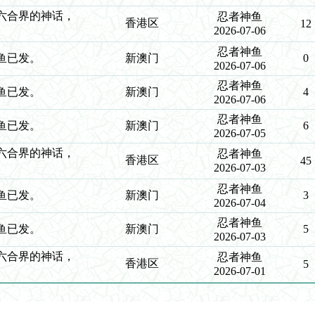
打造六合界的神话，
忍者神鱼
香港区
12
2026-07-06
忍者神鱼
神鱼已发。
新澳门
0
2026-07-06
忍者神鱼
神鱼已发。
新澳门
4
2026-07-06
忍者神鱼
神鱼已发。
新澳门
6
2026-07-05
打造六合界的神话，
忍者神鱼
香港区
45
2026-07-03
忍者神鱼
神鱼已发。
新澳门
3
2026-07-04
忍者神鱼
神鱼已发。
新澳门
5
2026-07-03
打造六合界的神话，
忍者神鱼
香港区
5
2026-07-01