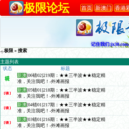
极限论坛
首页
新澳门
香港
记住我们:jx38.com,
极限
» 搜索
主题列表
状态
标题
新澳
[06错02]219期：★★三半波★★稳定精
准，关注我吧！-外滩画报
新澳
[05错01]218期：★★三半波★★稳定精
准，关注我吧！-外滩画报
新澳
[04错01]217期：★★三半波★★稳定精
准，关注我吧！-外滩画报
新澳
[03错01]216期：★★三半波★★稳定精
准，关注我吧！-外滩画报