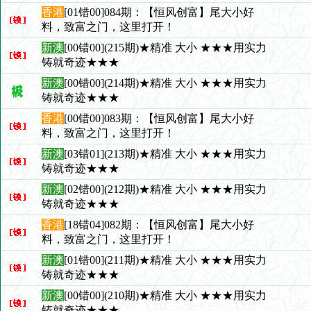
香港
[01错00]084期：【恒风创富】尾大小好
料，致富之门，这里打开！
新澳
[00错00](215期)★精准 大小 ★★★用实力
铸就奇迹★★★
新澳
[00错00](214期)★精准 大小 ★★★用实力
铸就奇迹★★★
香港
[00错00]083期：【恒风创富】尾大小好
料，致富之门，这里打开！
新澳
[03错01](213期)★精准 大小 ★★★用实力
铸就奇迹★★★
新澳
[02错00](212期)★精准 大小 ★★★用实力
铸就奇迹★★★
香港
[18错04]082期：【恒风创富】尾大小好
料，致富之门，这里打开！
新澳
[01错00](211期)★精准 大小 ★★★用实力
铸就奇迹★★★
新澳
[00错00](210期)★精准 大小 ★★★用实力
铸就奇迹★★★