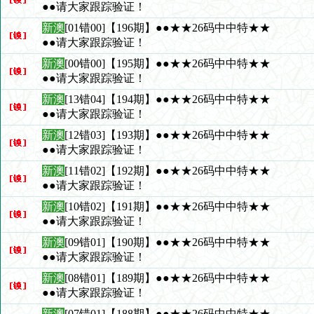
●●请大家跟踪验证！
新澳
[01错00]【196期】●●★★26码中中特★★
●●请大家跟踪验证！
新澳
[00错00]【195期】●●★★26码中中特★★
●●请大家跟踪验证！
新澳
[13错04]【194期】●●★★26码中中特★★
●●请大家跟踪验证！
新澳
[12错03]【193期】●●★★26码中中特★★
●●请大家跟踪验证！
新澳
[11错02]【192期】●●★★26码中中特★★
●●请大家跟踪验证！
新澳
[10错02]【191期】●●★★26码中中特★★
●●请大家跟踪验证！
新澳
[09错01]【190期】●●★★26码中中特★★
●●请大家跟踪验证！
新澳
[08错01]【189期】●●★★26码中中特★★
●●请大家跟踪验证！
新澳
[07错01]【188期】●●★★26码中中特★★