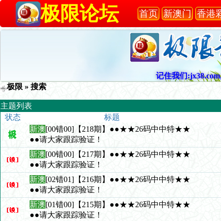
极限论坛
首页
新澳门
香港
记住我们:jx38.com,
极限
» 搜索
主题列表
状态
标题
新澳
[00错00]【218期】●●★★26码中中特★★
●●请大家跟踪验证！
新澳
[00错00]【217期】●●★★26码中中特★★
●●请大家跟踪验证！
新澳
[02错01]【216期】●●★★26码中中特★★
●●请大家跟踪验证！
新澳
[01错00]【215期】●●★★26码中中特★★
●●请大家跟踪验证！