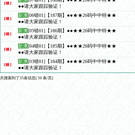
●●请大家跟踪验证！
新澳
[06错01]【187期】●●★★26码中中特★★
●●请大家跟踪验证！
新澳
[05错01]【186期】●●★★26码中中特★★
●●请大家跟踪验证！
新澳
[04错01]【185期】●●★★26码中中特★★
●●请大家跟踪验证！
新澳
[03错01]【184期】●●★★26码中中特★★
●●请大家跟踪验证！
共搜索到了35条信息[ 50 条/页]