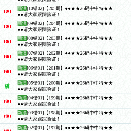
新澳
[10错02]【205期】●●★★26码中中特★★
●●请大家跟踪验证！
新澳
[09错02]【204期】●●★★26码中中特★★
●●请大家跟踪验证！
新澳
[08错02]【203期】●●★★26码中中特★★
●●请大家跟踪验证！
新澳
[07错02]【202期】●●★★26码中中特★★
●●请大家跟踪验证！
新澳
[06错01]【201期】●●★★26码中中特★★
●●请大家跟踪验证！
新澳
[05错01]【200期】●●★★26码中中特★★
●●请大家跟踪验证！
新澳
[04错01]【199期】●●★★26码中中特★★
●●请大家跟踪验证！
新澳
[03错01]【198期】●●★★26码中中特★★
●●请大家跟踪验证！
新澳
[02错01]【197期】●●★★26码中中特★★