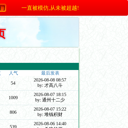
澳门
一直被模仿,从未被超越!
页
复
人气
最后发表
2026-08-08 08:57
54
by: 才高八斗
2026-08-07 18:15
1009
by: 通州十二少
2026-08-07 15:22
806
by: 堆钱积财
2026-08-06 14:40
539