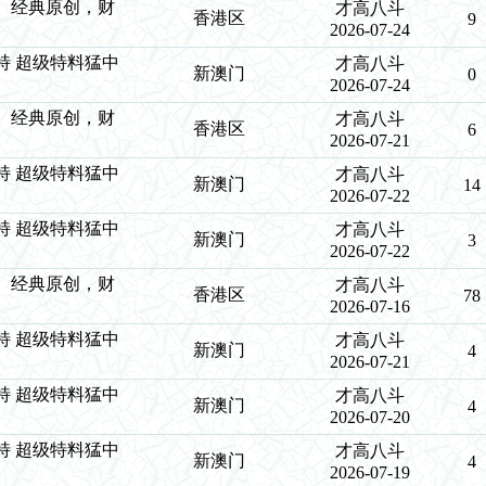
绝→】经典原创，财
才高八斗
香港区
9
2026-07-24
中特 超级特料猛中
才高八斗
新澳门
0
2026-07-24
绝→】经典原创，财
才高八斗
香港区
6
2026-07-21
中特 超级特料猛中
才高八斗
新澳门
14
2026-07-22
中特 超级特料猛中
才高八斗
新澳门
3
2026-07-22
绝→】经典原创，财
才高八斗
香港区
78
2026-07-16
中特 超级特料猛中
才高八斗
新澳门
4
2026-07-21
中特 超级特料猛中
才高八斗
新澳门
4
2026-07-20
中特 超级特料猛中
才高八斗
新澳门
4
2026-07-19