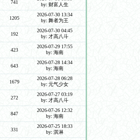
741
by: 财富人生
2026-07-30 13:34
1205
by: 舞者为王
2026-07-30 04:45
192
by: 才高八斗
2026-07-29 17:55
423
by: 海南
2026-07-28 14:34
643
by: 海南
2026-07-28 06:28
1679
by: 元气少女
2026-07-27 03:19
272
by: 才高八斗
2026-07-26 12:32
847
by: 海南
2026-07-25 18:33
331
by: 淇淋