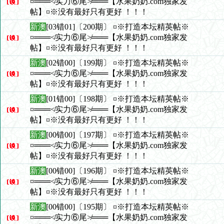
¤═══≮实力⑥尾≯═══【水果奶奶.com独家发
帖】¤※没有最好只有更好 ！！！
新澳
[03错01]〔200期〕 ¤※打造本坛精英帖※
¤═══≮实力⑥尾≯═══【水果奶奶.com独家发
帖】¤※没有最好只有更好 ！！！
新澳
[02错00]〔199期〕 ¤※打造本坛精英帖※
¤═══≮实力⑥尾≯═══【水果奶奶.com独家发
帖】¤※没有最好只有更好 ！！！
新澳
[01错00]〔198期〕 ¤※打造本坛精英帖※
¤═══≮实力⑥尾≯═══【水果奶奶.com独家发
帖】¤※没有最好只有更好 ！！！
新澳
[00错00]〔197期〕 ¤※打造本坛精英帖※
¤═══≮实力⑥尾≯═══【水果奶奶.com独家发
帖】¤※没有最好只有更好 ！！！
新澳
[00错00]〔196期〕 ¤※打造本坛精英帖※
¤═══≮实力⑥尾≯═══【水果奶奶.com独家发
帖】¤※没有最好只有更好 ！！！
新澳
[00错00]〔195期〕 ¤※打造本坛精英帖※
¤═══≮实力⑥尾≯═══【水果奶奶.com独家发