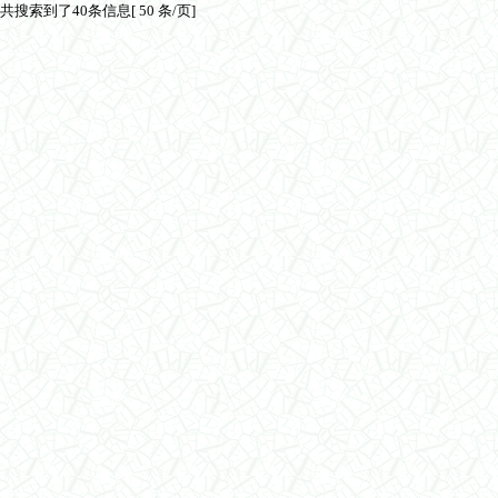
共搜索到了40条信息[ 50 条/页]