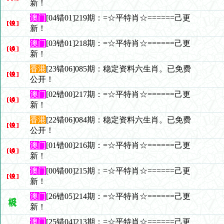
新！
澳门
[04错01]219期：=☆平特肖☆======己更
新！
澳门
[03错01]218期：=☆平特肖☆======己更
新！
香港
[23错06]085期：稳定资料六生肖。已免费
公开！
澳门
[02错00]217期：=☆平特肖☆======己更
新！
香港
[22错06]084期：稳定资料六生肖。已免费
公开！
澳门
[01错00]216期：=☆平特肖☆======己更
新！
澳门
[00错00]215期：=☆平特肖☆======己更
新！
澳门
[26错05]214期：=☆平特肖☆======己更
新！
澳门
[25错04]213期：=☆平特肖☆======己更