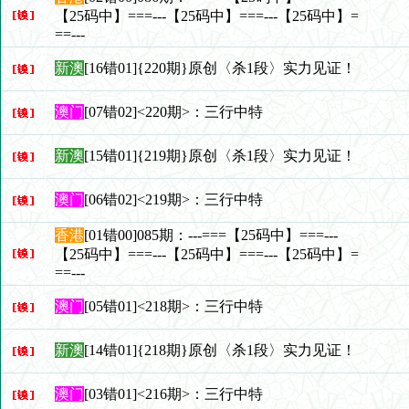
【25码中】===---【25码中】===---【25码中】=
==---
新澳
[16错01]{220期}原创〈杀1段〉实力见证！
澳门
[07错02]<220期>：三行中特
新澳
[15错01]{219期}原创〈杀1段〉实力见证！
澳门
[06错02]<219期>：三行中特
香港
[01错00]085期：---===【25码中】===---
【25码中】===---【25码中】===---【25码中】=
==---
澳门
[05错01]<218期>：三行中特
新澳
[14错01]{218期}原创〈杀1段〉实力见证！
澳门
[03错01]<216期>：三行中特