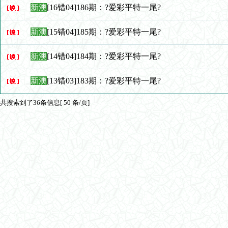
新澳
[16错04]186期：?爱彩平特一尾?
新澳
[15错04]185期：?爱彩平特一尾?
新澳
[14错04]184期：?爱彩平特一尾?
新澳
[13错03]183期：?爱彩平特一尾?
共搜索到了36条信息[ 50 条/页]