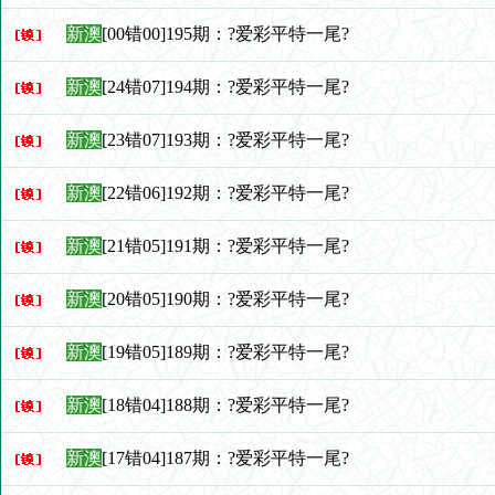
新澳
[00错00]195期：?爱彩平特一尾?
新澳
[24错07]194期：?爱彩平特一尾?
新澳
[23错07]193期：?爱彩平特一尾?
新澳
[22错06]192期：?爱彩平特一尾?
新澳
[21错05]191期：?爱彩平特一尾?
新澳
[20错05]190期：?爱彩平特一尾?
新澳
[19错05]189期：?爱彩平特一尾?
新澳
[18错04]188期：?爱彩平特一尾?
新澳
[17错04]187期：?爱彩平特一尾?