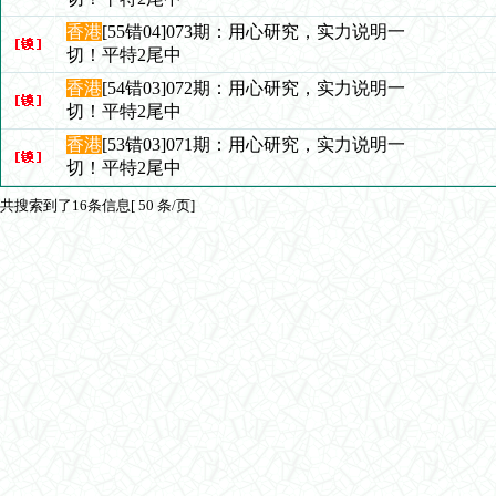
香港
[55错04]073期：用心研究，实力说明一
切！平特2尾中
香港
[54错03]072期：用心研究，实力说明一
切！平特2尾中
香港
[53错03]071期：用心研究，实力说明一
切！平特2尾中
共搜索到了16条信息[ 50 条/页]