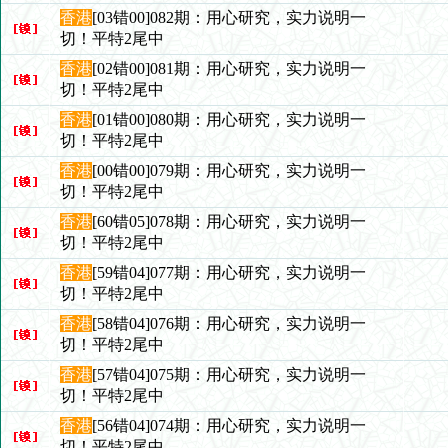
香港
[03错00]082期：用心研究，实力说明一
切！平特2尾中
香港
[02错00]081期：用心研究，实力说明一
切！平特2尾中
香港
[01错00]080期：用心研究，实力说明一
切！平特2尾中
香港
[00错00]079期：用心研究，实力说明一
切！平特2尾中
香港
[60错05]078期：用心研究，实力说明一
切！平特2尾中
香港
[59错04]077期：用心研究，实力说明一
切！平特2尾中
香港
[58错04]076期：用心研究，实力说明一
切！平特2尾中
香港
[57错04]075期：用心研究，实力说明一
切！平特2尾中
香港
[56错04]074期：用心研究，实力说明一
切！平特2尾中