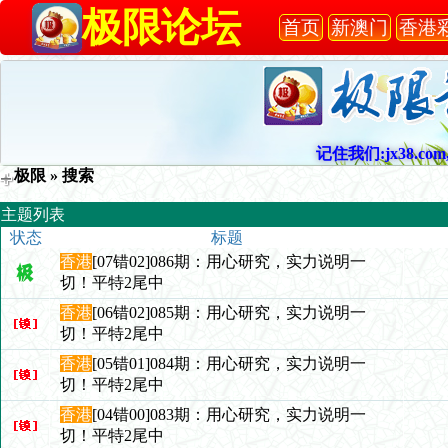
极限论坛
首页
新澳门
香港
记住我们:jx38.com,
极限
» 搜索
主题列表
状态
标题
香港
[07错02]086期：用心研究，实力说明一
切！平特2尾中
香港
[06错02]085期：用心研究，实力说明一
切！平特2尾中
香港
[05错01]084期：用心研究，实力说明一
切！平特2尾中
香港
[04错00]083期：用心研究，实力说明一
切！平特2尾中