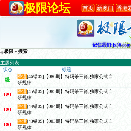
极限论坛
首页
新澳门
香港
记住我们:jx38.com,
极限
» 搜索
主题列表
状态
标题
香港
[46错05]【086期】特码杀三肖,独家公式自
研规律
香港
[45错05]【085期】特码杀三肖,独家公式自
研规律
香港
[44错05]【084期】特码杀三肖,独家公式自
研规律
香港
[43错05]【083期】特码杀三肖,独家公式自
研规律