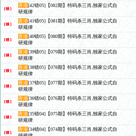
香港
[42错05]【082期】特码杀三肖,独家公式自
研规律
香港
[41错05]【081期】特码杀三肖,独家公式自
研规律
香港
[40错05]【080期】特码杀三肖,独家公式自
研规律
香港
[39错05]【079期】特码杀三肖,独家公式自
研规律
香港
[38错05]【078期】特码杀三肖,独家公式自
研规律
香港
[37错05]【077期】特码杀三肖,独家公式自
研规律
香港
[36错04]【076期】特码杀三肖,独家公式自
研规律
香港
[35错04]【075期】特码杀三肖,独家公式自
研规律
香港
[34错04]【074期】特码杀三肖,独家公式自
研规律