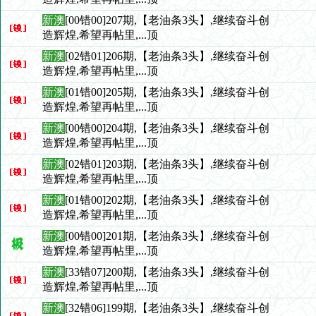
新澳
[00错00]207期,【老油条3头】,继续奋斗创
造辉煌,希望再帖里,...顶
新澳
[02错01]206期,【老油条3头】,继续奋斗创
造辉煌,希望再帖里,...顶
新澳
[01错00]205期,【老油条3头】,继续奋斗创
造辉煌,希望再帖里,...顶
新澳
[00错00]204期,【老油条3头】,继续奋斗创
造辉煌,希望再帖里,...顶
新澳
[02错01]203期,【老油条3头】,继续奋斗创
造辉煌,希望再帖里,...顶
新澳
[01错00]202期,【老油条3头】,继续奋斗创
造辉煌,希望再帖里,...顶
新澳
[00错00]201期,【老油条3头】,继续奋斗创
造辉煌,希望再帖里,...顶
新澳
[33错07]200期,【老油条3头】,继续奋斗创
造辉煌,希望再帖里,...顶
新澳
[32错06]199期,【老油条3头】,继续奋斗创