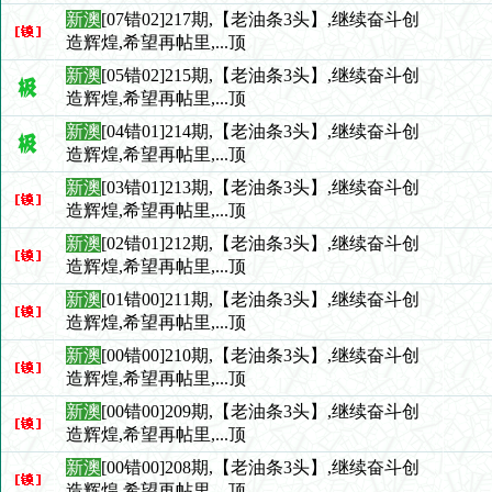
新澳
[07错02]217期,【老油条3头】,继续奋斗创
造辉煌,希望再帖里,...顶
新澳
[05错02]215期,【老油条3头】,继续奋斗创
造辉煌,希望再帖里,...顶
新澳
[04错01]214期,【老油条3头】,继续奋斗创
造辉煌,希望再帖里,...顶
新澳
[03错01]213期,【老油条3头】,继续奋斗创
造辉煌,希望再帖里,...顶
新澳
[02错01]212期,【老油条3头】,继续奋斗创
造辉煌,希望再帖里,...顶
新澳
[01错00]211期,【老油条3头】,继续奋斗创
造辉煌,希望再帖里,...顶
新澳
[00错00]210期,【老油条3头】,继续奋斗创
造辉煌,希望再帖里,...顶
新澳
[00错00]209期,【老油条3头】,继续奋斗创
造辉煌,希望再帖里,...顶
新澳
[00错00]208期,【老油条3头】,继续奋斗创
造辉煌,希望再帖里,...顶