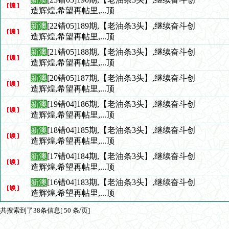
造辉煌,希望再帖里,...顶
新澳
[22错05]189期,【老油条3头】,继续奋斗创
造辉煌,希望再帖里,...顶
新澳
[21错05]188期,【老油条3头】,继续奋斗创
造辉煌,希望再帖里,...顶
新澳
[20错05]187期,【老油条3头】,继续奋斗创
造辉煌,希望再帖里,...顶
新澳
[19错04]186期,【老油条3头】,继续奋斗创
造辉煌,希望再帖里,...顶
新澳
[18错04]185期,【老油条3头】,继续奋斗创
造辉煌,希望再帖里,...顶
新澳
[17错04]184期,【老油条3头】,继续奋斗创
造辉煌,希望再帖里,...顶
新澳
[16错04]183期,【老油条3头】,继续奋斗创
造辉煌,希望再帖里,...顶
共搜索到了38条信息[ 50 条/页]