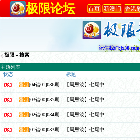
极限论坛
首页
新澳门
香港
记住我们:jx38.com,
极限
» 搜索
主题列表
状态
标题
香港
[04错01]086期：【周思汝】七尾中
香港
[03错00]085期：【周思汝】七尾中
香港
[02错00]084期：【周思汝】七尾中
香港
[01错00]083期：【周思汝】七尾中