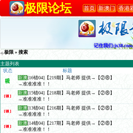
极限论坛
首页
新澳门
香港
记住我们:jx38.com,
极限
» 搜索
主题列表
状态
标题
新澳
[16错04]【219期】马老师 提供→【②⑧】
→准准准准！！
新澳
[15错04]【218期】马老师 提供→【②⑧】
→准准准准！！
新澳
[13错04]【216期】马老师 提供→【②⑧】
→准准准准！！
新澳
[14错04]【217期】马老师 提供→【②⑧】
→准准准准！！