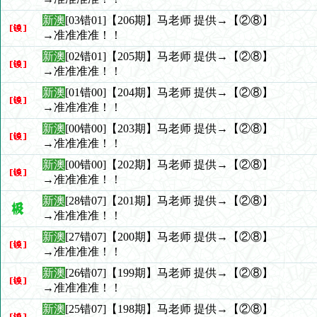
新澳
[03错01]【206期】马老师 提供→【②⑧】
→准准准准！！
新澳
[02错01]【205期】马老师 提供→【②⑧】
→准准准准！！
新澳
[01错00]【204期】马老师 提供→【②⑧】
→准准准准！！
新澳
[00错00]【203期】马老师 提供→【②⑧】
→准准准准！！
新澳
[00错00]【202期】马老师 提供→【②⑧】
→准准准准！！
新澳
[28错07]【201期】马老师 提供→【②⑧】
→准准准准！！
新澳
[27错07]【200期】马老师 提供→【②⑧】
→准准准准！！
新澳
[26错07]【199期】马老师 提供→【②⑧】
→准准准准！！
新澳
[25错07]【198期】马老师 提供→【②⑧】