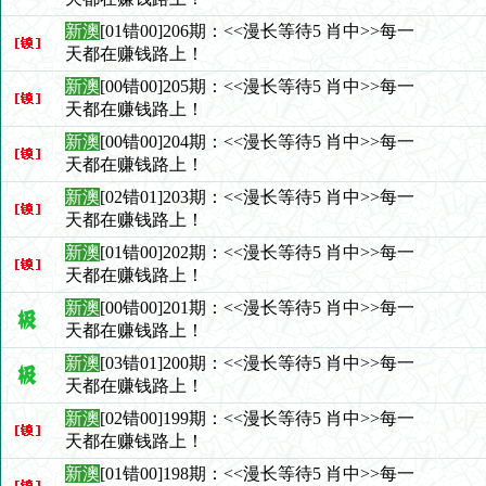
新澳
[01错00]206期：<<漫长等待5 肖中>>每一
天都在赚钱路上！
新澳
[00错00]205期：<<漫长等待5 肖中>>每一
天都在赚钱路上！
新澳
[00错00]204期：<<漫长等待5 肖中>>每一
天都在赚钱路上！
新澳
[02错01]203期：<<漫长等待5 肖中>>每一
天都在赚钱路上！
新澳
[01错00]202期：<<漫长等待5 肖中>>每一
天都在赚钱路上！
新澳
[00错00]201期：<<漫长等待5 肖中>>每一
天都在赚钱路上！
新澳
[03错01]200期：<<漫长等待5 肖中>>每一
天都在赚钱路上！
新澳
[02错00]199期：<<漫长等待5 肖中>>每一
天都在赚钱路上！
新澳
[01错00]198期：<<漫长等待5 肖中>>每一