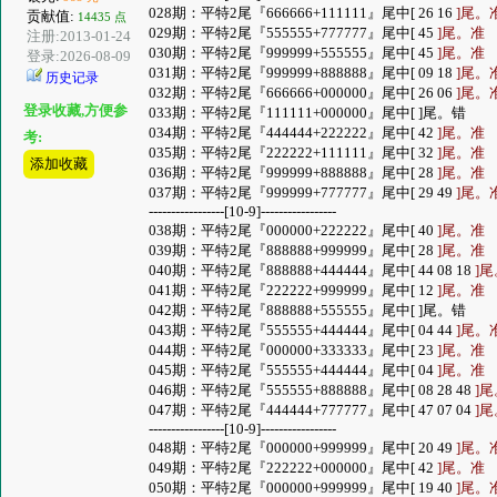
028期：平特2尾『666666+111111』尾中[ 26 16
]尾。
贡献值:
14435 点
029期：平特2尾『555555+777777』尾中[ 45
]尾。准
注册:2013-01-24
030期：平特2尾『999999+555555』尾中[ 45
]尾。准
登录:2026-08-09
031期：平特2尾『999999+888888』尾中[ 09 18
]尾。
历史记录
032期：平特2尾『666666+000000』尾中[ 26 06
]尾。
登录收藏,方便参
033期：平特2尾『111111+000000』尾中[ ]尾。错
034期：平特2尾『444444+222222』尾中[ 42
]尾。准
考:
035期：平特2尾『222222+111111』尾中[ 32
]尾。准
添加收藏
036期：平特2尾『999999+888888』尾中[ 28
]尾。准
037期：平特2尾『999999+777777』尾中[ 29 49
]尾。
-----------------[10-9]-----------------
038期：平特2尾『000000+222222』尾中[ 40
]尾。准
039期：平特2尾『888888+999999』尾中[ 28
]尾。准
040期：平特2尾『888888+444444』尾中[ 44 08 18
]
041期：平特2尾『222222+999999』尾中[ 12
]尾。准
042期：平特2尾『888888+555555』尾中[ ]尾。错
043期：平特2尾『555555+444444』尾中[ 04 44
]尾。
044期：平特2尾『000000+333333』尾中[ 23
]尾。准
045期：平特2尾『555555+444444』尾中[ 04
]尾。准
046期：平特2尾『555555+888888』尾中[ 08 28 48
]
047期：平特2尾『444444+777777』尾中[ 47 07 04
]
-----------------[10-9]-----------------
048期：平特2尾『000000+999999』尾中[ 20 49
]尾。
049期：平特2尾『222222+000000』尾中[ 42
]尾。准
050期：平特2尾『000000+999999』尾中[ 19 40
]尾。