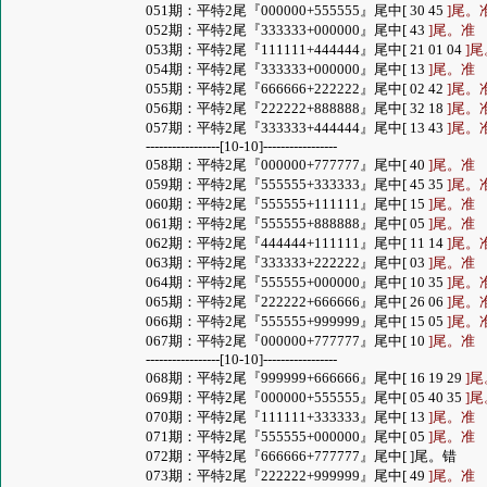
051期：平特2尾『000000+555555』尾中[ 30 45
]尾。
052期：平特2尾『333333+000000』尾中[ 43
]尾。准
053期：平特2尾『111111+444444』尾中[ 21 01 04
]
054期：平特2尾『333333+000000』尾中[ 13
]尾。准
055期：平特2尾『666666+222222』尾中[ 02 42
]尾。
056期：平特2尾『222222+888888』尾中[ 32 18
]尾。
057期：平特2尾『333333+444444』尾中[ 13 43
]尾。
-----------------[10-10]-----------------
058期：平特2尾『000000+777777』尾中[ 40
]尾。准
059期：平特2尾『555555+333333』尾中[ 45 35
]尾。
060期：平特2尾『555555+111111』尾中[ 15
]尾。准
061期：平特2尾『555555+888888』尾中[ 05
]尾。准
062期：平特2尾『444444+111111』尾中[ 11 14
]尾。
063期：平特2尾『333333+222222』尾中[ 03
]尾。准
064期：平特2尾『555555+000000』尾中[ 10 35
]尾。
065期：平特2尾『222222+666666』尾中[ 26 06
]尾。
066期：平特2尾『555555+999999』尾中[ 15 05
]尾。
067期：平特2尾『000000+777777』尾中[ 10
]尾。准
-----------------[10-10]-----------------
068期：平特2尾『999999+666666』尾中[ 16 19 29
]
069期：平特2尾『000000+555555』尾中[ 05 40 35
]
070期：平特2尾『111111+333333』尾中[ 13
]尾。准
071期：平特2尾『555555+000000』尾中[ 05
]尾。准
072期：平特2尾『666666+777777』尾中[ ]尾。错
073期：平特2尾『222222+999999』尾中[ 49
]尾。准