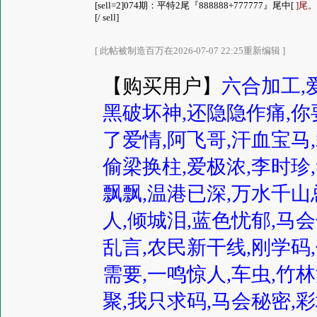
[sell=2]074期：平特2尾『888888+777777』尾中[
]尾
[/ sell]
[ 此帖被制造百万在2026-07-07 22:25重新编辑 ]
【购买用户】
六合加工,
黑破坏神,还隐隐作痛,你
了爱情,阿飞哥,汗血宝马
偷梁换柱,爱极浓,李时珍
飘飘,温港已深,万水千山
人,倾城泪,蓝色忧郁,马
乱言,农民新干线,刚学码
需要,一鸣惊人,车虫,竹
聚,我只求码,马会秘密,